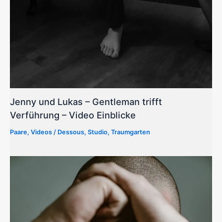
Jenny und Lukas – Gentleman trifft
Verführung – Video Einblicke
Paare
,
Videos
/
Dessous
,
Studio
,
Traumgarten