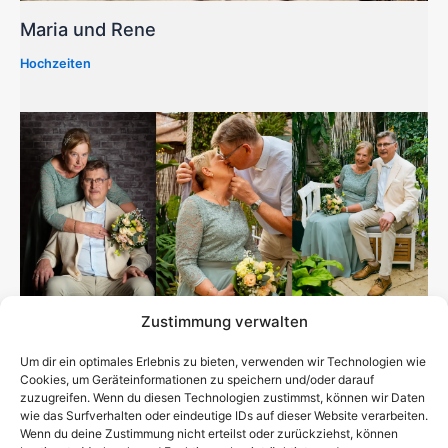
Maria und Rene
Hochzeiten
Zustimmung verwalten
Sylvia und Detlef – Zur Goldenen Hochzeit ein
Um dir ein optimales Erlebnis zu bieten, verwenden wir Technologien wie
Paarshooting für Verliebte
Cookies, um Geräteinformationen zu speichern und/oder darauf
zuzugreifen. Wenn du diesen Technologien zustimmst, können wir Daten
Hochzeiten
,
Paare
/
Anzug
,
Kleid
,
romantisch
,
Studio
,
wie das Surfverhalten oder eindeutige IDs auf dieser Website verarbeiten.
Traumgarten
Wenn du deine Zustimmung nicht erteilst oder zurückziehst, können